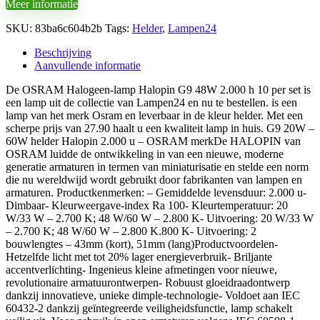
Meer informatie
SKU:
83ba6c604b2b
Tags:
Helder
,
Lampen24
Beschrijving
Aanvullende informatie
De OSRAM Halogeen-lamp Halopin G9 48W 2.000 h 10 per set is
een lamp uit de collectie van Lampen24 en nu te bestellen. is een
lamp van het merk Osram en leverbaar in de kleur helder. Met een
scherpe prijs van 27.90 haalt u een kwaliteit lamp in huis. G9 20W –
60W helder Halopin 2.000 u – OSRAM merkDe HALOPIN van
OSRAM luidde de ontwikkeling in van een nieuwe, moderne
generatie armaturen in termen van miniaturisatie en stelde een norm
die nu wereldwijd wordt gebruikt door fabrikanten van lampen en
armaturen. Productkenmerken: – Gemiddelde levensduur: 2.000 u-
Dimbaar- Kleurweergave-index Ra 100- Kleurtemperatuur: 20
W/33 W – 2.700 K; 48 W/60 W – 2.800 K- Uitvoering: 20 W/33 W
– 2.700 K; 48 W/60 W – 2.800 K.800 K- Uitvoering: 2
bouwlengtes – 43mm (kort), 51mm (lang)Productvoordelen-
Hetzelfde licht met tot 20% lager energieverbruik- Briljante
accentverlichting- Ingenieus kleine afmetingen voor nieuwe,
revolutionaire armatuurontwerpen- Robuust gloeidraadontwerp
dankzij innovatieve, unieke dimple-technologie- Voldoet aan IEC
60432-2 dankzij geïntegreerde veiligheidsfunctie, lamp schakelt