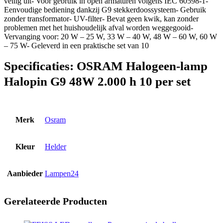
veilig uit- Voor gebruik in open armaturen volgens IEC 60598-1-
Eenvoudige bediening dankzij G9 stekkerdoossysteem- Gebruik
zonder transformator- UV-filter- Bevat geen kwik, kan zonder
problemen met het huishoudelijk afval worden weggegooid-
Vervanging voor: 20 W – 25 W, 33 W – 40 W, 48 W – 60 W, 60 W
– 75 W- Geleverd in een praktische set van 10
Specificaties:
OSRAM Halogeen-lamp
Halopin G9 48W 2.000 h 10 per set
Merk
Osram
Kleur
Helder
Aanbieder
Lampen24
Gerelateerde Producten