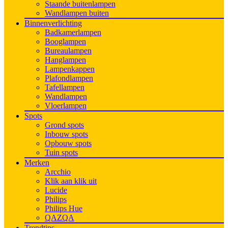
Staande buitenlampen
Wandlampen buiten
Binnenverlichting
Badkamerlampen
Booglampen
Bureaulampen
Hanglampen
Lampenkappen
Plafondlampen
Tafellampen
Wandlampen
Vloerlampen
Spots
Grond spots
Inbouw spots
Opbouw spots
Tuin spots
Merken
Arcchio
Klik aan klik uit
Lucide
Philips
Philips Hue
QAZQA
Trendtips