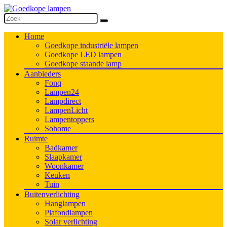
Home
Goedkope industriële lampen
Goedkope LED lampen
Goedkope staande lamp
Aanbieders
Fonq
Lampen24
Lampdirect
LampenLicht
Lampentoppers
Sohome
Ruimte
Badkamer
Slaapkamer
Woonkamer
Keuken
Tuin
Buitenverlichting
Hanglampen
Plafondlampen
Solar verlichting