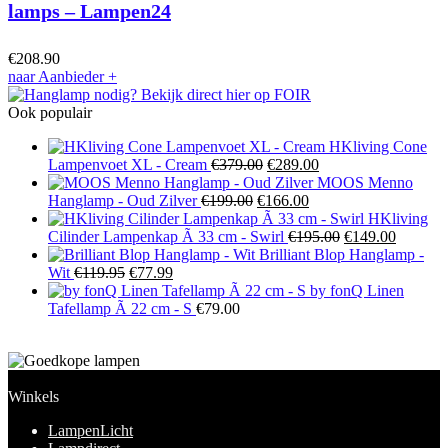
lamps – Lampen24
€
208.90
naar Aanbieder
+
Ook populair
HKliving Cone
Oorspronkelijke
Huidige
Lampenvoet XL - Cream
€
379.00
€
289.00
prijs
prijs
MOOS Menno
Oorspronkelijke
was:
Huidige
is:
Hanglamp - Oud Zilver
€
199.00
€
166.00
prijs
€379.00.
prijs
€289.00.
HKliving
was:
is:
Oorspronkelijke
Huidige
Cilinder Lampenkap Ã 33 cm - Swirl
€
195.00
€
149.00
€199.00.
€166.00.
prijs
prijs
Brilliant Blop Hanglamp -
Oorspronkelijke
Huidige
was:
is:
Wit
€
119.95
€
77.99
prijs
prijs
€195.00.
€149.00
by fonQ Linen
was:
is:
Tafellamp Ã 22 cm - S
€
79.00
€119.95.
€77.99.
Winkels
LampenLicht