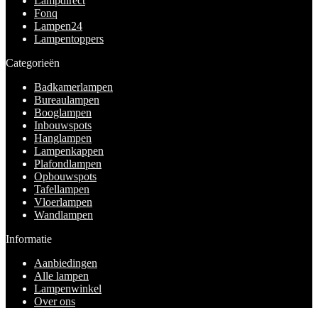
Lampdirect
Fonq
Lampen24
Lampentoppers
Categorieën
Badkamerlampen
Bureaulampen
Booglampen
Inbouwspots
Hanglampen
Lampenkappen
Plafondlampen
Opbouwspots
Tafellampen
Vloerlampen
Wandlampen
Informatie
Aanbiedingen
Alle lampen
Lampenwinkel
Over ons