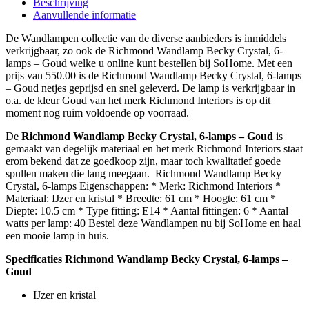
Beschrijving
Aanvullende informatie
De Wandlampen collectie van de diverse aanbieders is inmiddels
verkrijgbaar, zo ook de Richmond Wandlamp Becky Crystal, 6-
lamps – Goud welke u online kunt bestellen bij SoHome. Met een
prijs van 550.00 is de Richmond Wandlamp Becky Crystal, 6-lamps
– Goud netjes geprijsd en snel geleverd. De lamp is verkrijgbaar in
o.a. de kleur Goud van het merk Richmond Interiors is op dit
moment nog ruim voldoende op voorraad.
De
Richmond Wandlamp Becky Crystal, 6-lamps – Goud
is
gemaakt van degelijk materiaal en het merk Richmond Interiors staat
erom bekend dat ze goedkoop zijn, maar toch kwalitatief goede
spullen maken die lang meegaan. Richmond Wandlamp Becky
Crystal, 6-lamps Eigenschappen: * Merk: Richmond Interiors *
Materiaal: IJzer en kristal * Breedte: 61 cm * Hoogte: 61 cm *
Diepte: 10.5 cm * Type fitting: E14 * Aantal fittingen: 6 * Aantal
watts per lamp: 40 Bestel deze Wandlampen nu bij SoHome en haal
een mooie lamp in huis.
Specificaties Richmond Wandlamp Becky Crystal, 6-lamps –
Goud
IJzer en kristal