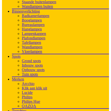
Staande buitenlampen
Wandlampen buiten
Binnenverlichting
Badkamerlampen
Booglampen
Bureaulampen
Hanglampen
Lampenkappen
Plafondlampen
Tafellampen
Wandlampen
Vloerlampen
Spots
Grond spots
Inbouw spots
Opbouw spots
Tuin spots
Merken
Arcchio
Klik aan klik uit
Lucide
Philips
Philips Hue
QAZQA
Trendtips