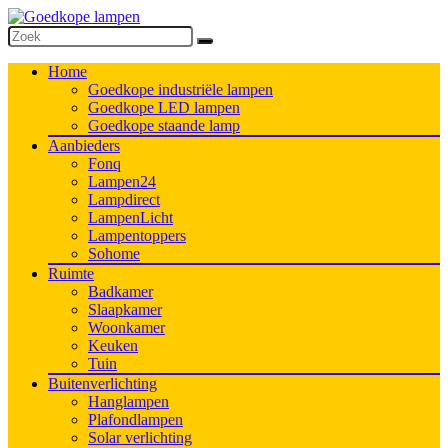
Home
Goedkope industriële lampen
Goedkope LED lampen
Goedkope staande lamp
Aanbieders
Fonq
Lampen24
Lampdirect
LampenLicht
Lampentoppers
Sohome
Ruimte
Badkamer
Slaapkamer
Woonkamer
Keuken
Tuin
Buitenverlichting
Hanglampen
Plafondlampen
Solar verlichting