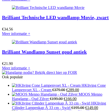
Brilliant Technische LED wandlamp Movie, zwart
€
34.56
Meer informatie
+
Brilliant Wandlamp Sunset goud antiek
€
21.90
Meer informatie
+
Ook populair
HKliving Cone
Oorspronkelijke
Huidige
Lampenvoet XL - Cream
€
379.00
€
289.00
prijs
prijs
MOOS Menno
Oorspronkelijke
was:
Huidige
is:
Hanglamp - Oud Zilver
€
199.00
€
166.00
prijs
€379.00.
prijs
€289.00.
HKliving
was:
is:
Oorspronkelijke
Huidige
Cilinder Lampenkap Ã 33 cm - Swirl
€
195.00
€
149.00