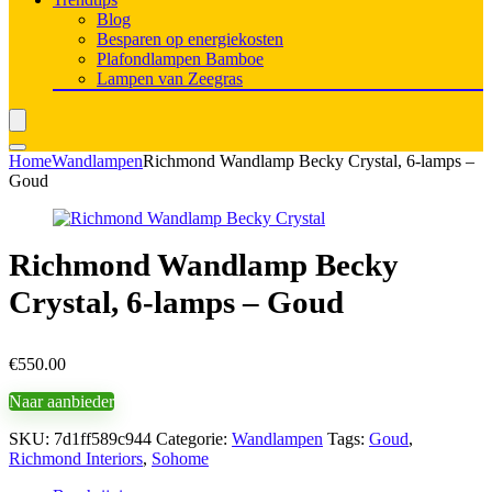
Blog
Besparen op energiekosten
Plafondlampen Bamboe
Lampen van Zeegras
Home
Wandlampen
Richmond Wandlamp Becky Crystal, 6-lamps –
Goud
Richmond Wandlamp Becky
Crystal, 6-lamps – Goud
€
550.00
Naar aanbieder
SKU:
7d1ff589c944
Categorie:
Wandlampen
Tags:
Goud
,
Richmond Interiors
,
Sohome